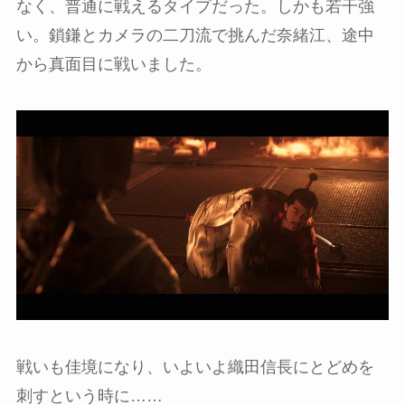
なく、普通に戦えるタイプだった。しかも若干強
い。鎖鎌とカメラの二刀流で挑んだ奈緒江、途中
から真面目に戦いました。
戦いも佳境になり、いよいよ織田信長にとどめを
刺すという時に……