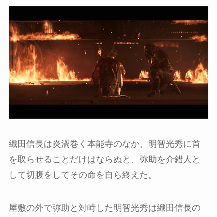
織田信長は炎渦巻く本能寺のなか、明智光秀に首
を取らせることだけはならぬと、弥助を介錯人と
して切腹をしてその命を自ら終えた。
屋敷の外で弥助と対峙した明智光秀は織田信長の