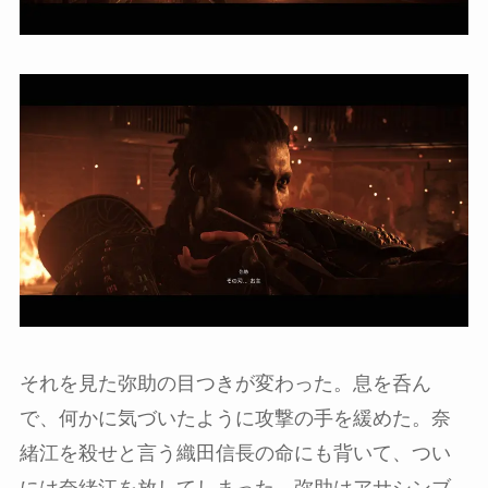
それを見た弥助の目つきが変わった。息を呑ん
で、何かに気づいたように攻撃の手を緩めた。奈
緒江を殺せと言う織田信長の命にも背いて、つい
には奈緒江を放してしまった。弥助はアサシンブ