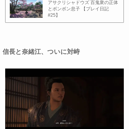
アサクリシャドウズ 百鬼衆の正体
とボンボン息子 【プレイ日記
#25】
信長と奈緒江、ついに対峙