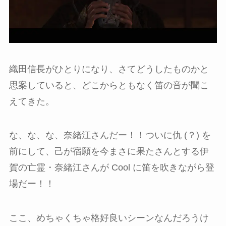
織田信長がひとりになり、さてどうしたものかと
思案していると、どこからともなく笛の音が聞こ
えてきた。
な、な、な、奈緒江さんだー！！ついに仇 (？) を
前にして、己が宿願を今まさに果たさんとする伊
賀の亡霊・奈緒江さんが Cool に笛を吹きながら登
場だー！！
ここ、めちゃくちゃ格好良いシーンなんだろうけ