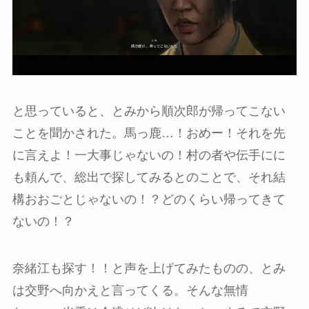
と思っていると、とみから順次郎が帰ってこない
ことを聞かされた。馬っ鹿…！おめー！それを先
に言えよ！一大事じゃないの！村の者や伝手にに
も頼んで、総出で探してみるとのことで、それ結
構おおごとじゃないの！？どのくらい帰ってきて
ないの！？
奈緒江も探す！！と声を上げてみたものの、とみ
は交野へ向かえと言ってくる。そんな無情