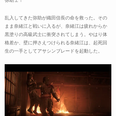
弥助ェ！
乱入してきた弥助が織田信長の命を救った。その
まま奈緒江と戦いに入るが、奈緒江は疲れからか
黒塗りの高級武士に衝突されてしまう。やはり体
格差か、壁に押さえつけられる奈緒江は、起死回
生の一手としてアサシンブレードを起動した。