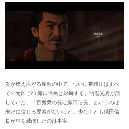
炎が燃え広がる屋敷の中で、ついに奈緒江はすべ
ての元凶 (？) 織田信長と対峙する。明智光秀が話
していた、「百鬼衆の長は織田信長」というのは
未だに信じる要素がないけど、少なくとも織田信
長が里を滅ぼしたのは事実。