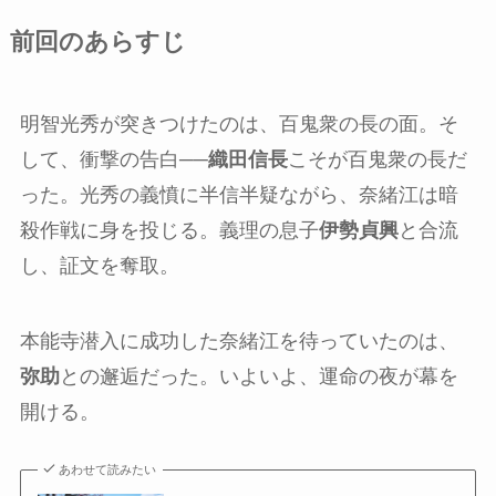
前回のあらすじ
明智光秀が突きつけたのは、百鬼衆の長の面。そ
して、衝撃の告白──
織田信長
こそが百鬼衆の長だ
った。光秀の義憤に半信半疑ながら、奈緒江は暗
殺作戦に身を投じる。義理の息子
伊勢貞興
と合流
し、証文を奪取。
本能寺潜入に成功した奈緒江を待っていたのは、
弥助
との邂逅だった。いよいよ、運命の夜が幕を
開ける。
あわせて読みたい