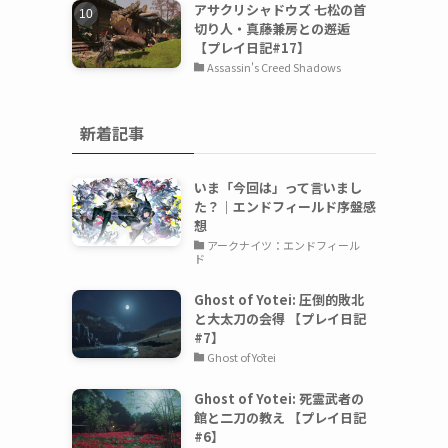
アサクリシャドウズ 七松の首
切り人・真藤兼房との邂逅
【プレイ日記#17】
Assassin's Creed Shadows
新着記事
いま「今回は」って言いまし
た？｜エンドフィールド序盤感
想
アークナイツ：エンドフィール
ド
Ghost of Yotei: 圧倒的敗北
と大太刀の会得 【プレイ日記
#7】
Ghost of Yōtei
Ghost of Yotei: 死霊武者の
館と二刀の教え 【プレイ日記
#6】