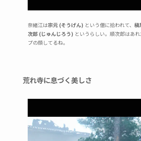
奈緒江は
宗元 (そうげん)
という僧に拾われて、
槇
次郎 (じゅんじろう)
というらしい。順次郎はあれ
プの顔してるね。
荒れ寺に息づく美しさ