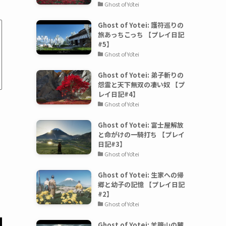
Ghost of Yōtei
Ghost of Yotei: 護符巡りの
旅あっちこっち 【プレイ日記
#5】
Ghost of Yōtei
Ghost of Yotei: 弟子斬りの
怨霊と天下無双の凄い奴 【プ
レイ日記#4】
Ghost of Yōtei
Ghost of Yotei: 富士屋解放
と命がけの一騎打ち 【プレイ
日記#3】
Ghost of Yōtei
Ghost of Yotei: 生家への帰
郷と幼子の記憶 【プレイ日記
#2】
Ghost of Yōtei
Ghost of Yotei: 羊蹄山の麓