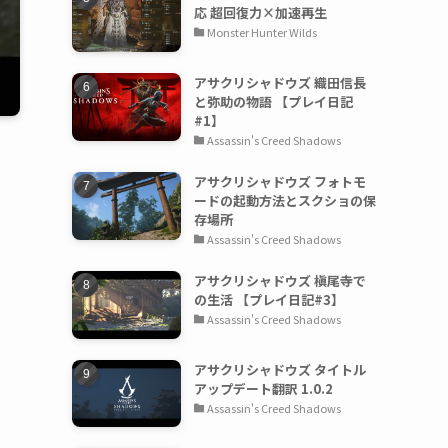
応 超回復力×加速再生
Monster Hunter Wilds
アサクリシャドウズ 織田信長
と弥助の物語 【プレイ日記
#1】
Assassin's Creed Shadows
アサクリシャドウズ フォトモ
ードの起動方法とスクショの保
存場所
Assassin's Creed Shadows
アサクリシャドウズ 槇尾寺で
の生活 【プレイ日記#3】
Assassin's Creed Shadows
アサクリシャドウズ タイトル
アップデート翻訳 1.0.2
Assassin's Creed Shadows