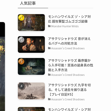
人気記事
モンハンワイルズ ゾ・シア対
応 超攻撃型ゴムゴゴゴ装備
Monster Hunter Wilds
アサクリシャドウズ 音が消え
るバグへの対処方法
Assassin's Creed Shadows
アサクリシャドウズ 最序盤か
ら入手可能！至高の装身具の性
能と入手方法
Assassin's Creed Shadows
アサクリシャドウズ 九字を切
る。そして過去を振り返る
【プレイ日記#5】
Assassin's Creed Shadows
モンハンワイルズ ゾ・シア対