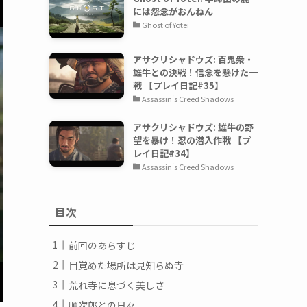
には怨念がおんねん
Ghost of Yōtei
アサクリシャドウズ: 百鬼衆・
雄牛との決戦！信念を懸けた一
戦 【プレイ日記#35】
Assassin's Creed Shadows
アサクリシャドウズ: 雄牛の野
望を暴け！忍の潜入作戦 【プ
レイ日記#34】
Assassin's Creed Shadows
目次
前回のあらすじ
目覚めた場所は見知らぬ寺
荒れ寺に息づく美しさ
順次郎との日々