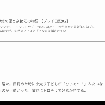
伊賀の里と奈緒江の物語 【プレイ日記#2】
サシンクリード シャドウズ』ついに発売！日本が舞台の最新作を初プレ
はずが、突然のノイズと「あなたは騙されてい...
に居た。目覚めた時に小太り子どもが「ひぃぁ～！」みたいな
たのが可愛かった。微妙にトロそうで好感が持てる。