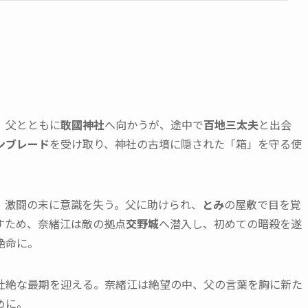
。父とともに
敢國神社
へ向かうが、途中で
百地三太夫
と出会
ンブレード
を受け取り、神社の古墳に隠された「箱」を守る使
、激闘の末に意識を失う。父に助けられ、
とみ
の屋敷で目を覚
すため、奈緒江は敵の拠点
交野城
へ潜入し、初めての暗殺を遂
絶命に。
壮絶な最期を迎える。奈緒江は絶望の中、父の言葉を胸に新た
めに。